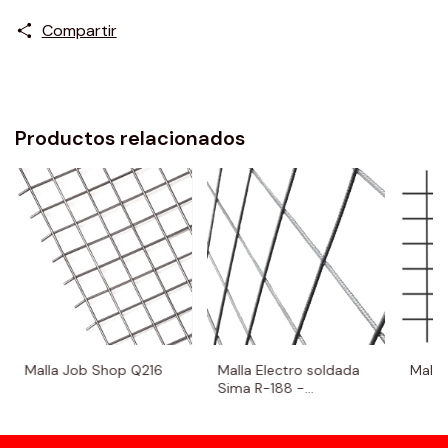
Compartir
Productos relacionados
Malla Job Shop Q216
Malla Electro soldada
Malla
Sima R-188 -
Rectangular