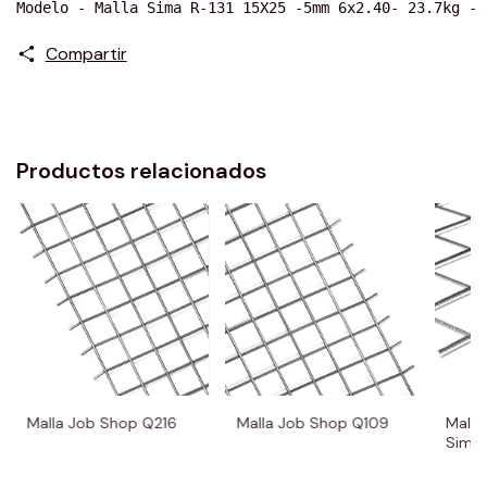
Modelo - Malla Sima R-131 15X25 -5mm 6x2.40- 23.7kg - 
Compartir
Productos relacionados
Malla Job Shop Q216
Malla Job Shop Q109
Malla
Sima 
Cuad