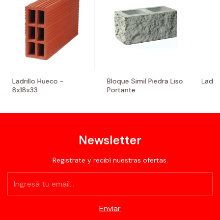
Ladrillo Hueco -
Bloque Simil Piedra Liso
Ladril
8x18x33
Portante
Newsletter
Registrate y recibí nuestras ofertas.