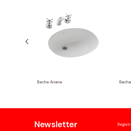
ia 64
Bacha Ariana
Bacha
Newsletter
Registr