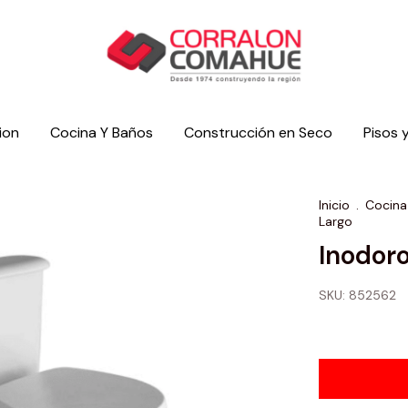
ion
Cocina Y Baños
Construcción en Seco
Pisos 
Inicio
.
Cocina
Largo
Inodor
SKU:
852562