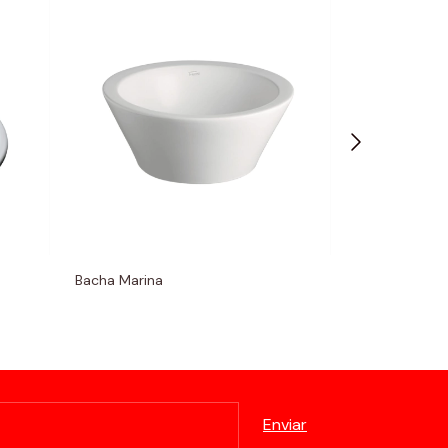
Bacha Marina
Lavatorio Oval