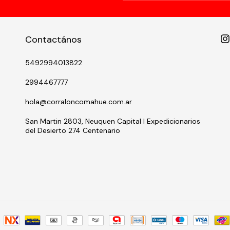
Contactános
5492994013822
2994467777
hola@corraloncomahue.com.ar
San Martin 2803, Neuquen Capital | Expedicionarios
del Desierto 274 Centenario