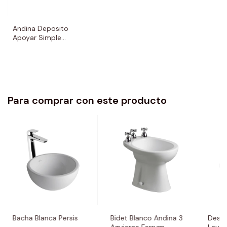
Andina Deposito
Apoyar Simple
descarga 4,5 Lt
Para comprar con este producto
Bacha Blanca Persis
Bidet Blanco Andina 3
Desca
Agujeros Ferrum
Lavat